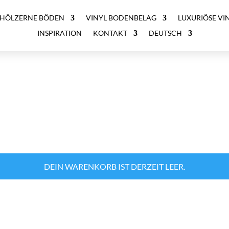
HÖLZERNE BÖDEN
VINYL BODENBELAG
LUXURIÖSE VIN
INSPIRATION
KONTAKT
DEUTSCH
DEIN WARENKORB IST DERZEIT LEER.