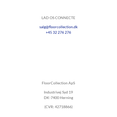
LAD OS CONNECTE
salg@floorcollection.dk
+45 32 276 276
FloorCollection ApS
Industrivej Syd 19
DK-7400 Herning
(CVR: 42718866)