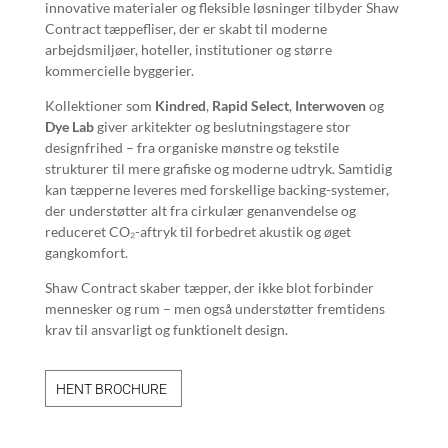
innovative materialer og fleksible løsninger tilbyder Shaw
Contract tæppefliser, der er skabt til moderne
arbejdsmiljøer, hoteller, institutioner og større
kommercielle byggerier.
Kollektioner som
Kindred
,
Rapid Select
,
Interwoven
og
Dye Lab
giver arkitekter og beslutningstagere stor
designfrihed – fra organiske mønstre og tekstile
strukturer til mere grafiske og moderne udtryk. Samtidig
kan tæpperne leveres med forskellige backing-systemer,
der understøtter alt fra cirkulær genanvendelse og
reduceret CO₂-aftryk til forbedret akustik og øget
gangkomfort.
Shaw Contract skaber tæpper, der ikke blot forbinder
mennesker og rum – men også understøtter fremtidens
krav til ansvarligt og funktionelt design.
HENT BROCHURE