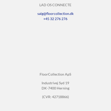
LAD OS CONNECTE
salg@floorcollection.dk
+45 32 276 276
FloorCollection ApS
Industrivej Syd 19
DK-7400 Herning
(CVR: 42718866)