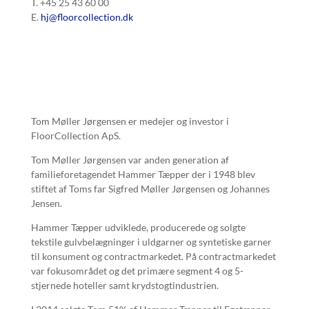
T. +45 25 43 60 00
E.
hj@floorcollection.dk
Tom Møller Jørgensen er medejer og investor i
FloorCollection ApS.
Tom Møller Jørgensen var anden generation af
familieforetagendet Hammer Tæpper der i 1948 blev
stiftet af Toms far Sigfred Møller Jørgensen og Johannes
Jensen.
Hammer Tæpper udviklede, producerede og solgte
tekstile gulvbelægninger i uldgarner og syntetiske garner
til konsument og contractmarkedet. På contractmarkedet
var fokusområdet og det primære segment 4 og 5-
stjernede hoteller samt krydstogtindustrien.