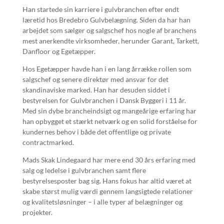
Han startede sin karriere i gulvbranchen efter endt
læretid hos Bredebro Gulvbelægning. Siden da har han
arbejdet som sælger og salgschef hos nogle af branchens
mest anerkendte virksomheder, herunder Garant, Tarkett,
Danfloor og Egetæpper.
Hos Egetæpper havde han i en lang årrække rollen som
salgschef og senere direktør med ansvar for det
skandinaviske marked. Han har desuden siddet i
bestyrelsen for Gulvbranchen i Dansk Byggeri i 11 år.
Med sin dybe brancheindsigt og mangeårige erfaring har
han opbygget et stærkt netværk og en solid forståelse for
kundernes behov i både det offentlige og private
contractmarked.
Mads Skak Lindegaard har mere end 30 års erfaring med
salg og ledelse i gulvbranchen samt flere
bestyrelsesposter bag sig. Hans fokus har altid været at
skabe størst mulig værdi gennem langsigtede relationer
og kvalitetsløsninger – i alle typer af belægninger og
projekter.