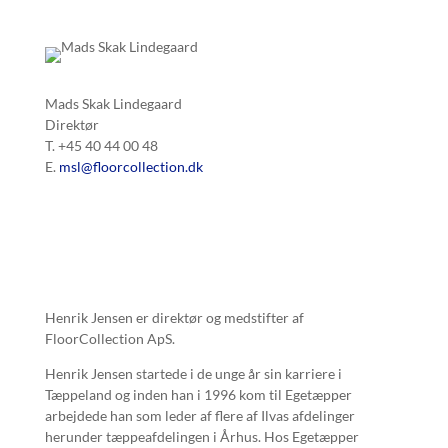
Mads Skak Lindegaard
Direktør
T. +45 40 44 00 48
E.
msl@floorcollection.dk
Henrik Jensen er direktør og medstifter af
FloorCollection ApS.
Henrik Jensen startede i de unge år sin karriere i
Tæppeland og inden han i 1996 kom til Egetæpper
arbejdede han som leder af flere af Ilvas afdelinger
herunder tæppeafdelingen i Århus. Hos Egetæpper