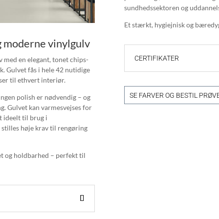
sundhedssektoren og uddannelse
Et stærkt, hygiejnisk og bæredyg
g moderne vinylgulv
CERTIFIKATER
v med en elegant, tonet chips-
 Gulvet fås i hele 42 nutidige
er til ethvert interiør.
SE FARVER OG BESTIL PRØV
ngen polish er nødvendig – og
ng. Gulvet kan varmesvejses for
 ideelt til brug i
tilles høje krav til rengøring
t og holdbarhed – perfekt til