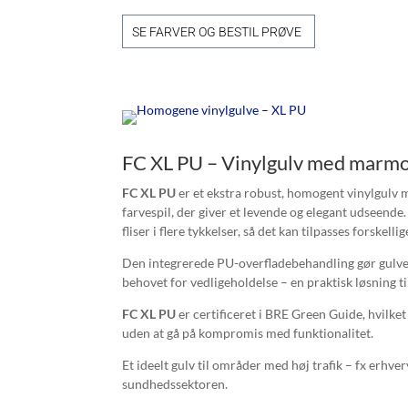
SE FARVER OG BESTIL PRØVE
FC XL PU – Vinylgulv med marmo
FC XL PU
er et ekstra robust, homogent vinylgulv 
farvespil, der giver et levende og elegant udseende
fliser i flere tykkelser, så det kan tilpasses forskell
Den integrerede PU-overfladebehandling gør gulvet
behovet for vedligeholdelse – en praktisk løsning t
FC XL PU
er certificeret i BRE Green Guide, hvilket 
uden at gå på kompromis med funktionalitet.
Et ideelt gulv til områder med høj trafik – fx erhve
sundhedssektoren.