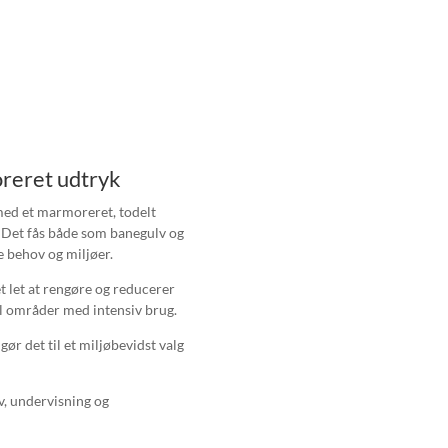
reret udtryk
med et marmoreret, todelt
. Det fås både som banegulv og
ige behov og miljøer.
 let at rengøre og reducerer
il områder med intensiv brug.
gør det til et miljøbevidst valg
rv, undervisning og