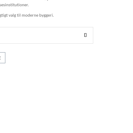
sinstitutioner.
tigt valg til moderne byggeri.
E