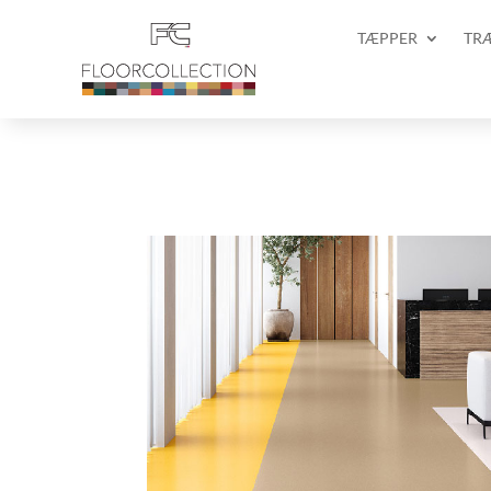
TÆPPER
TR