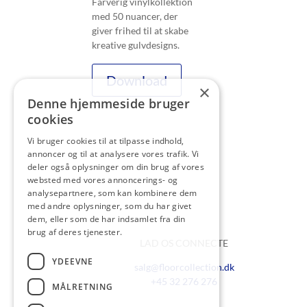
Farverig vinylkollektion
med 50 nuancer, der
giver frihed til at skabe
kreative gulvdesigns.
Download
×
Denne hjemmeside bruger
cookies
Vi bruger cookies til at tilpasse indhold,
annoncer og til at analysere vores trafik. Vi
deler også oplysninger om din brug af vores
websted med vores annoncerings- og
analysepartnere, som kan kombinere dem
med andre oplysninger, som du har givet
dem, eller som de har indsamlet fra din
brug af deres tjenester.
LAD OS CONNECTE
YDEEVNE
salg@floorcollection.dk
+45 32 276 276
MÅLRETNING