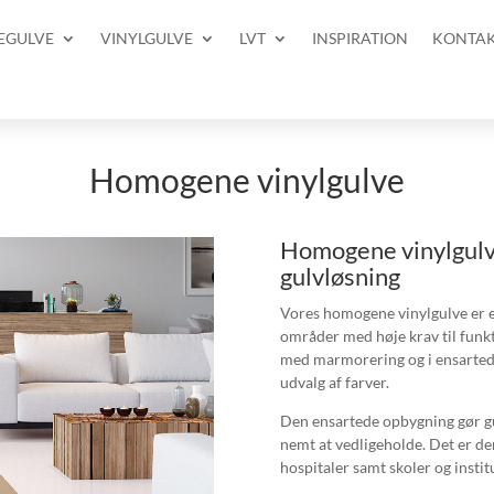
ÆGULVE
VINYLGULVE
LVT
INSPIRATION
KONTA
Homogene vinylgulve
Homogene vinylgulve
gulvløsning
Vores homogene vinylgulve er en 
områder med høje krav til funkt
med marmorering og i ensartede
udvalg af farver.
Den ensartede opbygning gør gu
nemt at vedligeholde. Det er der
hospitaler samt skoler og instit