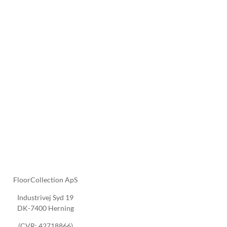
FloorCollection ApS
Industrivej Syd 19
DK-7400 Herning
(CVR: 42718866)