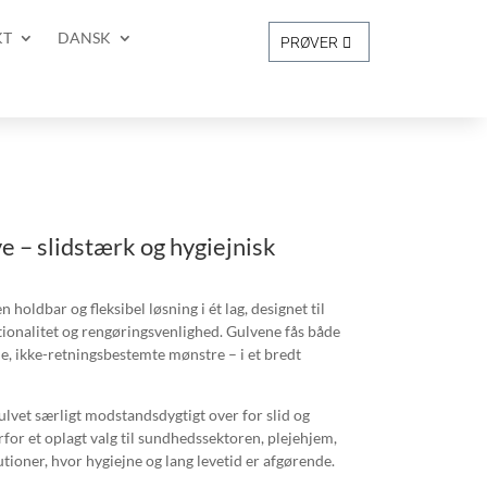
KT
DANSK
PRØVER
 – slidstærk og hygiejnisk
holdbar og fleksibel løsning i ét lag, designet til
ionalitet og rengøringsvenlighed. Gulvene fås både
, ikke-retningsbestemte mønstre – i et bredt
lvet særligt modstandsdygtigt over for slid og
for et oplagt valg til sundhedssektoren, plejehjem,
utioner, hvor hygiejne og lang levetid er afgørende.