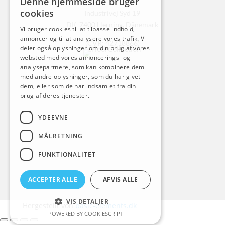
Denne hjemmeside bruger
cookies
Industrivej Syd 19
DK-7400 Herning, Dänemark
Vi bruger cookies til at tilpasse indhold,
annoncer og til at analysere vores trafik. Vi
(CVR: 42718866)
deler også oplysninger om din brug af vores
websted med vores annoncerings- og
analysepartnere, som kan kombinere dem
med andre oplysninger, som du har givet
dem, eller som de har indsamlet fra din
brug af deres tjenester.
YDEEVNE
MÅLRETNING
FUNKTIONALITET
ACCEPTER ALLE
AFVIS ALLE
VIS DETALJER
Hergestellt von
basic-elements.dk
POWERED BY COOKIESCRIPT