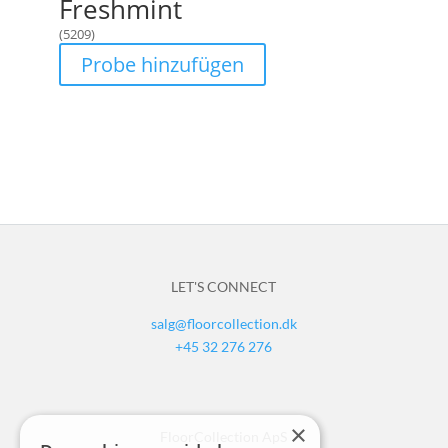
Freshmint
(5209)
Probe hinzufügen
LET'S CONNECT
salg@floorcollection.dk
+45 32 276 276
×
FloorCollection ApS