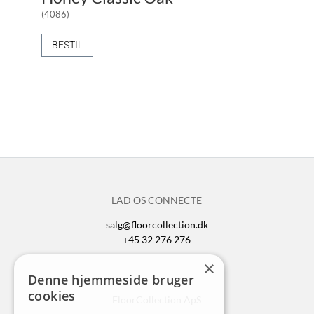
(4086)
BESTIL
LAD OS CONNECTE
salg@floorcollection.dk
+45 32 276 276
×
Denne hjemmeside bruger
cookies
FloorCollection ApS