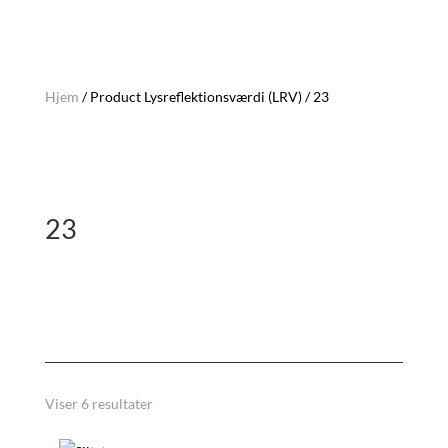
Hjem
/ Product Lysreflektionsværdi (LRV) / 23
23
Sorteret
Viser 6 resultater
efter
seneste