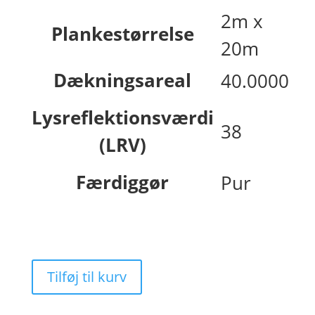
2m x
Plankestørrelse
20m
Dækningsareal
40.0000
Lysreflektionsværdi
38
(LRV)
Færdiggør
Pur
Tilføj til kurv