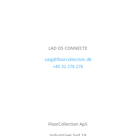
LAD OS CONNECTE
salg@floorcollection.dk
+45 32 276 276
FloorCollection ApS
Industrivej Syd 19