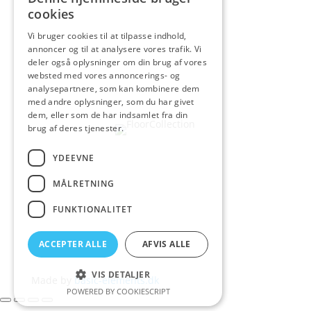
cookies
Vi bruger cookies til at tilpasse indhold,
annoncer og til at analysere vores trafik. Vi
deler også oplysninger om din brug af vores
websted med vores annoncerings- og
analysepartnere, som kan kombinere dem
med andre oplysninger, som du har givet
dem, eller som de har indsamlet fra din
brug af deres tjenester.
YDEEVNE
MÅLRETNING
FUNKTIONALITET
ACCEPTER ALLE
AFVIS ALLE
VIS DETALJER
Made by
basic-elements.dk
POWERED BY COOKIESCRIPT