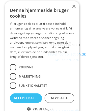
×
Denne hjemmeside bruger
cookies
Vi bruger cookies til at tilpasse indhold,
annoncer og til at analysere vores trafik. Vi
deler også oplysninger om din brug af vores
websted med vores annoncerings- og
analysepartnere, som kan kombinere dem
LAD OS CONNECTE
med andre oplysninger, som du har givet
dem, eller som de har indsamlet fra din
salg@floorcollection.dk
brug af deres tjenester.
+45 32 276 276
YDEEVNE
MÅLRETNING
FUNKTIONALITET
ACCEPTER ALLE
AFVIS ALLE
VIS DETALJER
Made by
basic-elements.dk