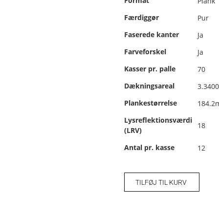
Format
Plank
Færdiggør
Pur
Faserede kanter
Ja
Farveforskel
Ja
Kasser pr. palle
70
Dækningsareal
3.3400
Plankestørrelse
184.2
Lysreflektionsværdi
18
(LRV)
Antal pr. kasse
12
TILFØJ TIL KURV