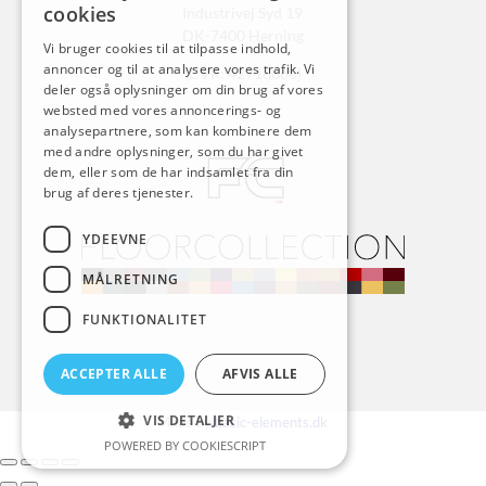
cookies
Industrivej Syd 19
DK-7400 Herning
Vi bruger cookies til at tilpasse indhold,
annoncer og til at analysere vores trafik. Vi
(CVR: 42718866)
deler også oplysninger om din brug af vores
websted med vores annoncerings- og
analysepartnere, som kan kombinere dem
med andre oplysninger, som du har givet
dem, eller som de har indsamlet fra din
brug af deres tjenester.
YDEEVNE
MÅLRETNING
FUNKTIONALITET
ACCEPTER ALLE
AFVIS ALLE
VIS DETALJER
Made by
basic-elements.dk
POWERED BY COOKIESCRIPT