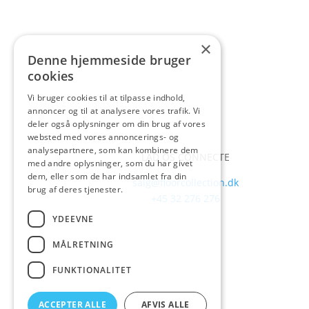
×
Denne hjemmeside bruger
cookies
Vi bruger cookies til at tilpasse indhold,
annoncer og til at analysere vores trafik. Vi
deler også oplysninger om din brug af vores
websted med vores annoncerings- og
analysepartnere, som kan kombinere dem
LAD OS CONNECTE
med andre oplysninger, som du har givet
dem, eller som de har indsamlet fra din
salg@floorcollection.dk
brug af deres tjenester.
+45 32 276 276
YDEEVNE
MÅLRETNING
FUNKTIONALITET
ACCEPTER ALLE
AFVIS ALLE