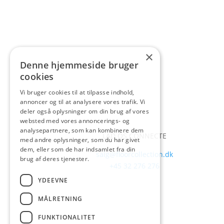
×
Denne hjemmeside bruger
cookies
Vi bruger cookies til at tilpasse indhold,
annoncer og til at analysere vores trafik. Vi
deler også oplysninger om din brug af vores
websted med vores annoncerings- og
analysepartnere, som kan kombinere dem
LAD OS CONNECTE
med andre oplysninger, som du har givet
dem, eller som de har indsamlet fra din
salg@floorcollection.dk
brug af deres tjenester.
+45 32 276 276
YDEEVNE
MÅLRETNING
FUNKTIONALITET